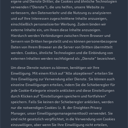
eigene und Dienste Dritter, die Cookies und ähnliche Technologien
Servicepartner
e-tron
verwenden ("Dienste"), die uns helfen, unsere Website zu
verbessern, den Datenverkehr und die Nutzung zu analysieren
und auf Ihre Interessen zugeschnittene Inhalte anzuzeigen,
einschließlich personalisierter Werbung. Zudem binden wir
externe Inhalte ein, um Ihnen diese Inhalte anzuzeigen.
Hierdurch werden Verbindungen zwischen Ihrem Browser und
Servern von Dritten hergestellt und es können personenbezogene
Daten von Ihrem Browser an die Server von Dritten übermittelt
werden. Cookies, ähnliche Technologien und die Einbindung von
externen Inhalten werden nachfolgend als „Dienste“ bezeichnet.
Um diese Dienste nutzen zu können, benötigen wir Ihre
Einwilligung. Mit einem Klick auf "Alle akzeptieren" erteilen Sie
Ihre Einwilligung zur Verwendung aller Dienste. Sie können auch
einzelne Einwilligungen erteilen, indem Sie die Schieberegler für
Hagener Straße 68
jede Cookie-Kategorie einzeln anklicken und diese Einstellungen
durch Klicken auf "Einstellungen speichern und fortfahren"
57368 Lennestadt
speichern. Falls Sie keinen der Schieberegler anklicken, werden
nur die notwendigen Cookies (z. B. der Ensighten Privacy
02723 96670
Manager, unser Einwilligungsmanagementtool) verwendet. Sie
sind nicht gesetzlich verpflichtet, in die Verwendung von Cookies
einzuwilligen, aber wenn Sie Ihre Einwilligung nicht erteilen,
info@autohaus-baumhoff.de